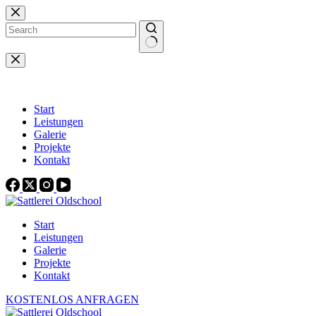
Zum
Inhalt
springen
Keine
Ergebnisse
Start
Leistungen
Galerie
Projekte
Kontakt
Start
Leistungen
Galerie
Projekte
Kontakt
KOSTENLOS ANFRAGEN