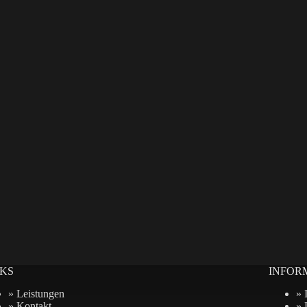
NKS
INFOR
» Leistungen
» 
» Kontakt
» 