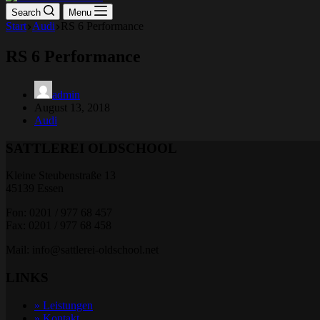
Search
Menu
Start
Audi
RS 6 Performance
RS 6 Performance
admin
August 13, 2018
Audi
SATTLEREI OLDSCHOOL
Kleine Steubenstraße 13
45139 Essen
Fon: 0201 / 977 68 457
Fax: 0201 / 977 68 458
Mail: info@sattlerei-oldschool.net
LINKS
» Leistungen
» Kontakt